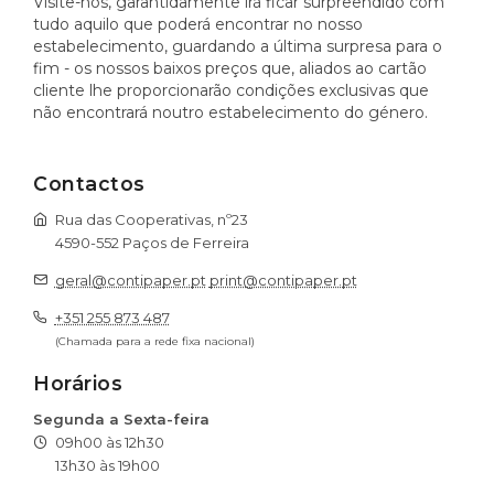
Visite-nos, garantidamente irá ficar surpreendido com
tudo aquilo que poderá encontrar no nosso
estabelecimento, guardando a última surpresa para o
fim - os nossos baixos preços que, aliados ao cartão
cliente lhe proporcionarão condições exclusivas que
não encontrará noutro estabelecimento do género.
Contactos
Rua das Cooperativas, nº23
4590-552 Paços de Ferreira
geral@contipaper.pt
print@contipaper.pt
+351 255 873 487
(Chamada para a rede fixa nacional)
Horários
Segunda a Sexta-feira
09h00 às 12h30
13h30 às 19h00